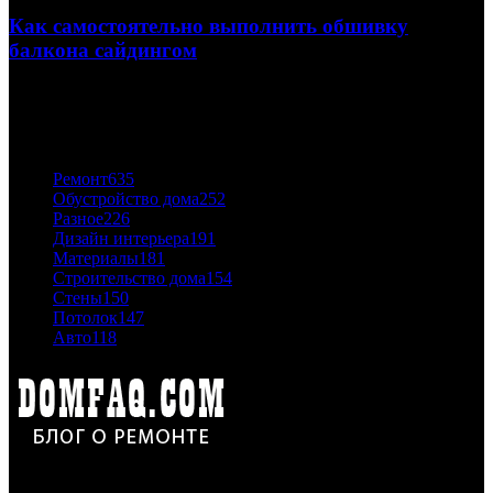
Как самостоятельно выполнить обшивку
балкона сайдингом
06.11.2020
ПОПУЛЯРНЫЕ КАТЕГОРИИ
Ремонт
635
Обустройство дома
252
Разное
226
Дизайн интерьера
191
Материалы
181
Строительство дома
154
Стены
150
Потолок
147
Авто
118
Дон Корлеоне