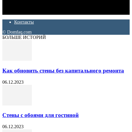
Ремонт и отделка квартир и домов. Блог создан для людей
которые хотят сделать практичный, красивый и недорогой
ремонт. Полезные советы, лайфхаки и секреты ремонта
Контакты
© Domfaq.com
БОЛЬШЕ ИСТОРИЙ
Как обновить стены без капитального ремонта
06.12.2023
Стены с обоями для гостиной
06.12.2023