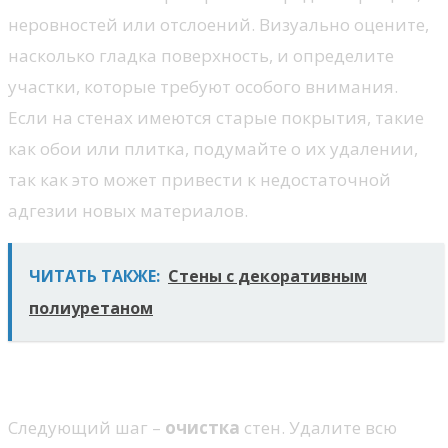
неровностей или отслоений. Визуально оцените,
насколько гладка поверхность, и определите
участки, которые требуют особого внимания.
Если на стенах имеются старые покрытия, такие
как обои или плитка, подумайте о их удалении,
так как это может привести к недостаточной
адгезии новых материалов.
ЧИТАТЬ ТАКЖЕ:
Стены с декоративным
полиуретаном
Очистка поверхности
Следующий шаг –
очистка
стен. Удалите всю