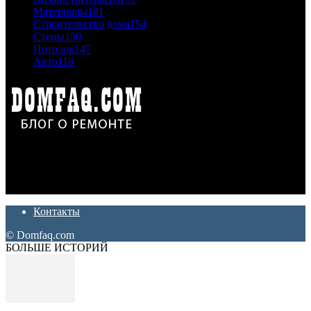
Материалы
181
Строительство дома
154
Стены
150
Потолок
147
Авто
118
Дон Корлеоне
Ремонт и отделка квартир и домов. Блог создан для людей
которые хотят сделать практичный, красивый и недорогой
ремонт. Полезные советы, лайфхаки и секреты ремонта
Контакты
© Domfaq.com
БОЛЬШЕ ИСТОРИЙ