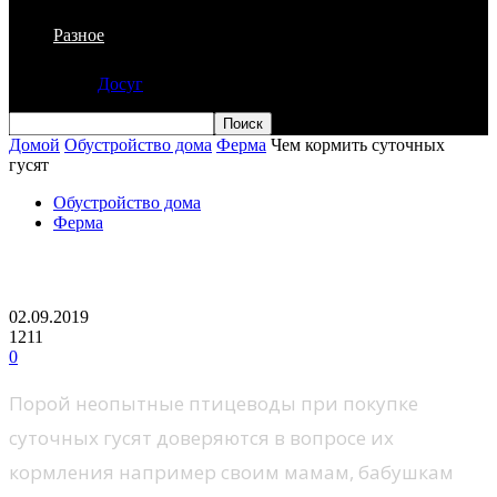
Разное
Досуг
Домой
Обустройство дома
Ферма
Чем кормить суточных
гусят
Обустройство дома
Ферма
Чем кормить суточных гусят
02.09.2019
1211
0
Порой неопытные птицеводы при покупке
суточных гусят доверяются в вопросе их
кормления например своим мамам, бабушкам