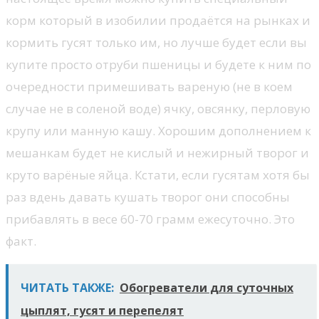
корм который в изобилии продаётся на рынках и
кормить гусят только им, но лучше будет если вы
купите просто отруби пшеницы и будете к ним по
очередности примешивать вареную (не в коем
случае не в соленой воде) ячку, овсянку, перловую
крупу или манную кашу. Хорошим дополнением к
мешанкам будет не кислый и нежирный творог и
круто варёные яйца. Кстати, если гусятам хотя бы
раз вдень давать кушать творог они способны
прибавлять в весе 60-70 грамм ежесуточно. Это
факт.
ЧИТАТЬ ТАКЖЕ:
Обогреватели для суточных
цыплят, гусят и перепелят