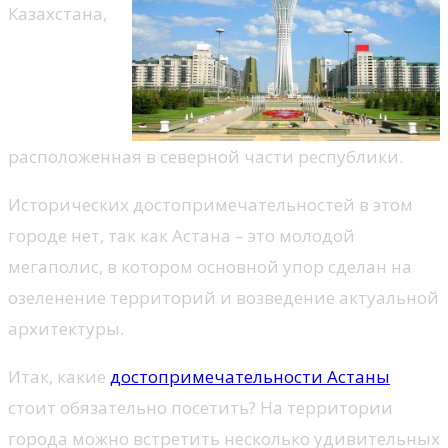
Казахстана,
расположенная в северной части республики.
Исторических достопримечательностей в этом
городе нет, так как Астана – это молодой
мегаполис, в котором основной упор сделан на
озеленение территорий и возведение актуальной
архитектуры.
Итак, какие
достопримечательности Астаны
стоит обязательно посетить? На территории
города можно встретить несколько удивительных