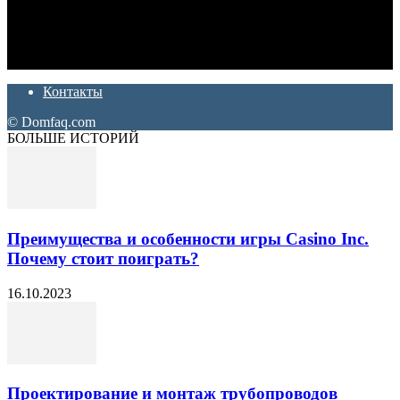
Дон Корлеоне
Ремонт и отделка квартир и домов. Блог создан для людей
которые хотят сделать практичный, красивый и недорогой
ремонт. Полезные советы, лайфхаки и секреты ремонта
Контакты
© Domfaq.com
БОЛЬШЕ ИСТОРИЙ
Преимущества и особенности игры Casino Inc.
Почему стоит поиграть?
16.10.2023
Проектирование и монтаж трубопроводов