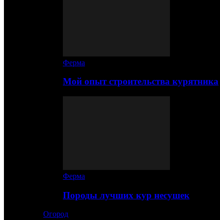
Ферма
Мой опыт строительства курятника
Ферма
Породы лучших кур несушек
Огород