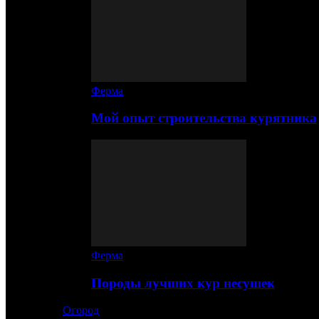
Ферма
Мой опыт строительства курятника
Ферма
Породы лучших кур несушек
Огород