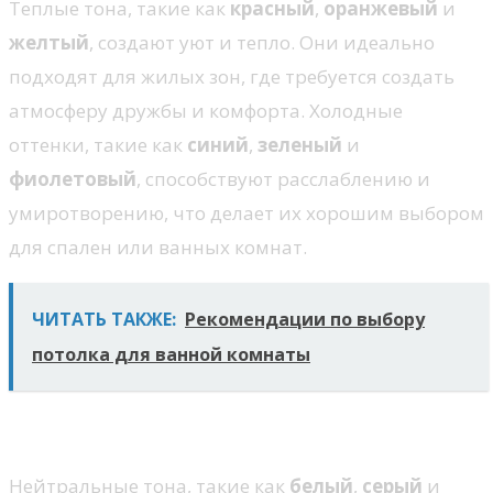
Теплые тона, такие как
красный
,
оранжевый
и
желтый
, создают уют и тепло. Они идеально
подходят для жилых зон, где требуется создать
атмосферу дружбы и комфорта. Холодные
оттенки, такие как
синий
,
зеленый
и
фиолетовый
, способствуют расслаблению и
умиротворению, что делает их хорошим выбором
для спален или ванных комнат.
ЧИТАТЬ ТАКЖЕ:
Рекомендации по выбору
потолка для ванной комнаты
Нейтральные цвета и их влияние
Нейтральные тона, такие как
белый
,
серый
и