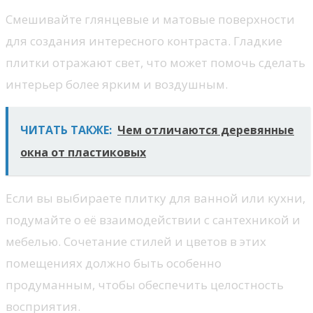
Смешивайте глянцевые и матовые поверхности
для создания интересного контраста. Гладкие
плитки отражают свет, что может помочь сделать
интерьер более ярким и воздушным.
ЧИТАТЬ ТАКЖЕ:
Чем отличаются деревянные
окна от пластиковых
Если вы выбираете плитку для ванной или кухни,
подумайте о её взаимодействии с сантехникой и
мебелью. Сочетание стилей и цветов в этих
помещениях должно быть особенно
продуманным, чтобы обеспечить целостность
восприятия.