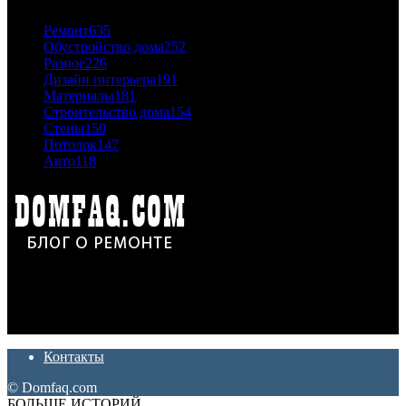
Ремонт
635
Обустройство дома
252
Разное
226
Дизайн интерьера
191
Материалы
181
Строительство дома
154
Стены
150
Потолок
147
Авто
118
Дон Корлеоне
Ремонт и отделка квартир и домов. Блог создан для людей
которые хотят сделать практичный, красивый и недорогой
ремонт. Полезные советы, лайфхаки и секреты ремонта
Контакты
© Domfaq.com
БОЛЬШЕ ИСТОРИЙ