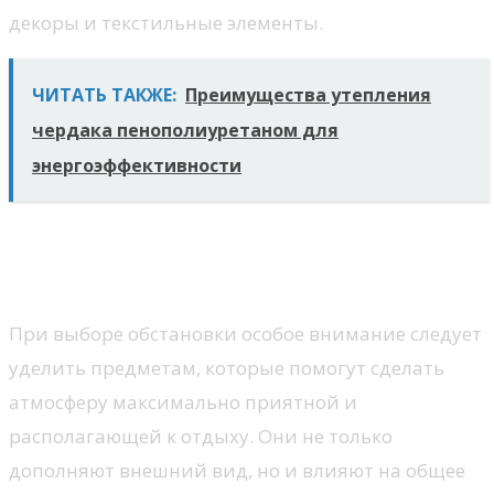
декоры и текстильные элементы.
ЧИТАТЬ ТАКЖЕ:
Преимущества утепления
чердака пенополиуретаном для
энергоэффективности
Удобная мебель: уют и
комфорт
При выборе обстановки особое внимание следует
уделить предметам, которые помогут сделать
атмосферу максимально приятной и
располагающей к отдыху. Они не только
дополняют внешний вид, но и влияют на общее