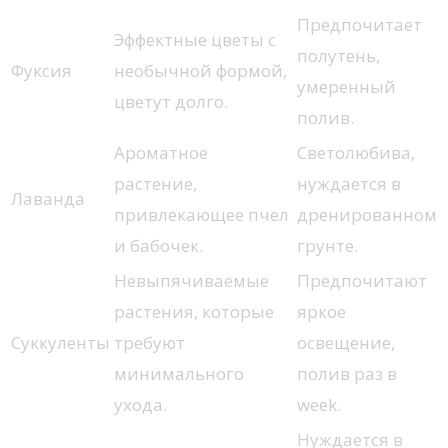
Предпочитает
Эффектные цветы с
полутень,
Фуксия
необычной формой,
умеренный
цветут долго.
полив.
Ароматное
Светолюбива,
растение,
нуждается в
Лаванда
привлекающее пчел
дренированном
и бабочек.
грунте.
Невыпячиваемые
Предпочитают
растения, которые
яркое
Суккуленты
требуют
освещение,
минимального
полив раз в
ухода.
week.
Нуждается в