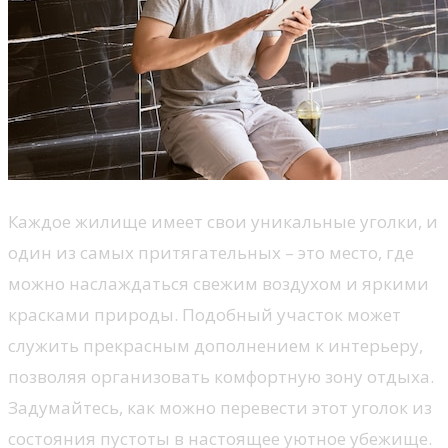
Каждое жилище имеет свои уникальные уголки, и
один из самых притягательных – это место, где
можно наслаждаться свежим воздухом и яркими
красками природы. Подобный участок может
служить прекрасным дополнением к интерьеру,
позволяя организовать комфортную зону отдыха.
Задумайтесь, как можно перевести этот уголок из
состояния пустоты в настоящее уютное убежище.