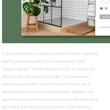
С эстетической и практической точки зрения,
выбор основы для пола в влажной зоне
представляет собой важный шаг в процессе
обустройства пространства. Это решение
напрямую влияет на не только стиль, но и
функциональность окружающей среды, что
делает его особенно актуальным. Внимание к
деталям в этом вопросе может обеспечить