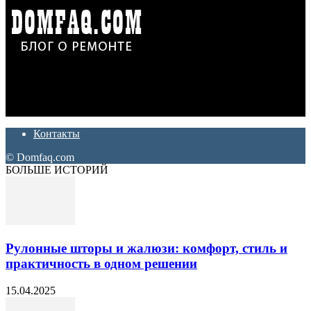
Дон Корлеоне
Ремонт и отделка квартир и домов. Блог создан для людей
которые хотят сделать практичный, красивый и недорогой
ремонт. Полезные советы, лайфхаки и секреты ремонта
Контакты
© Domfaq.com
БОЛЬШЕ ИСТОРИЙ
Рулонные шторы и жалюзи: комфорт, стиль и
практичность в одном решении
15.04.2025