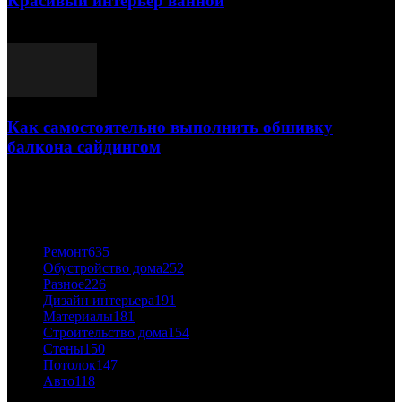
Красивый интерьер ванной
03.05.2021
Как самостоятельно выполнить обшивку
балкона сайдингом
06.11.2020
ПОПУЛЯРНЫЕ КАТЕГОРИИ
Ремонт
635
Обустройство дома
252
Разное
226
Дизайн интерьера
191
Материалы
181
Строительство дома
154
Стены
150
Потолок
147
Авто
118