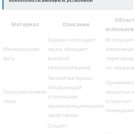
Облас
Материал
Описание
использо
Хорошо поглощает
Использует
Минеральная
звуки, обладает
межкомна
вата
высокой
перегород
теплоизоляцией.
на чердака
Легкий материал,
Применяет
обладающий
Полиуретановая
закрытых 
отличными
пена
открытых
звукоизоляционными
помещения
свойствами.
Создает