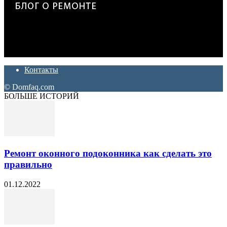
Дон Корлеоне
Ремонт и отделка квартир и домов. Блог создан для людей
которые хотят сделать практичный, красивый и недорогой
ремонт. Полезные советы, лайфхаки и секреты ремонта
Контакты
© Domfaq.com
БОЛЬШЕ ИСТОРИЙ
Ремонт оконного подоконника как сделать это
правильно
01.12.2022