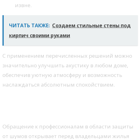
извне.
ЧИТАТЬ ТАКЖЕ:
Создаем стильные стены под
кирпич своими руками
С применением перечисленных решений можно
значительно улучшить акустику в любом доме,
обеспечив уютную атмосферу и возможность
наслаждаться абсолютным спокойствием.
Профессиональные услуги по
звукоизоляции
Обращение к профессионалам в области защиты
от шумов открывает перед владельцами жилья