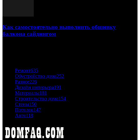
Как самостоятельно выполнить обшивку
балкона сайдингом
06.11.2020
ПОПУЛЯРНЫЕ КАТЕГОРИИ
Ремонт
635
Обустройство дома
252
Разное
226
Дизайн интерьера
191
Материалы
181
Строительство дома
154
Стены
150
Потолок
147
Авто
118