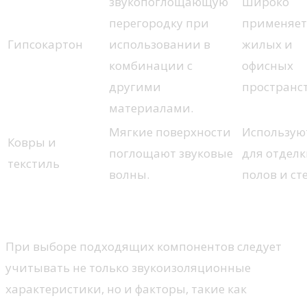
звукопоглощающую
Широко
перегородку при
применяет
Гипсокартон
использовании в
жилых и
комбинации с
офисных
другими
пространст
материалами.
Мягкие поверхности
Использую
Ковры и
поглощают звуковые
для отдел
текстиль
волны.
полов и сте
Выбор материала
При выборе подходящих компонентов следует
учитывать не только звукоизоляционные
характеристики, но и факторы, такие как