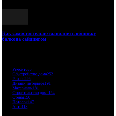
03.05.2021
Как самостоятельно выполнить обшивку
балкона сайдингом
06.11.2020
ПОПУЛЯРНЫЕ КАТЕГОРИИ
Ремонт
635
Обустройство дома
252
Разное
226
Дизайн интерьера
191
Материалы
181
Строительство дома
154
Стены
150
Потолок
147
Авто
118