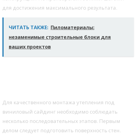
для достижения максимального результата.
ЧИТАТЬ ТАКЖЕ:
Пиломатериалы:
незаменимые строительные блоки для
ваших проектов
Монтаж и финишная отделка
утепления под виниловый
сайдинг
Для качественного монтажа утепления под
виниловый сайдинг необходимо соблюдать
несколько последовательных этапов. Первым
делом следует подготовить поверхность стен.