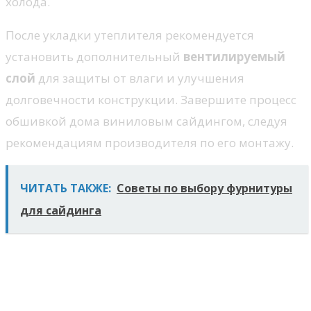
холода.
После укладки утеплителя рекомендуется
установить дополнительный
вентилируемый
слой
для защиты от влаги и улучшения
долговечности конструкции. Завершите процесс
обшивкой дома виниловым сайдингом, следуя
рекомендациям производителя по его монтажу.
ЧИТАТЬ ТАКЖЕ:
Советы по выбору фурнитуры
для сайдинга
Выбор подходящего
утеплителя для вашей
конструкции