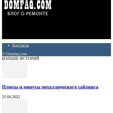
Дон Корлеоне
Ремонт и отделка квартир и домов. Блог создан для людей
которые хотят сделать практичный, красивый и недорогой
ремонт. Полезные советы, лайфхаки и секреты ремонта
Контакты
© Domfaq.com
БОЛЬШЕ ИСТОРИЙ
Плюсы и минусы металлического сайдинга
21.04.2022