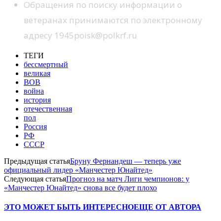
Обращения по поиску информации о
ветеранах принимаются по электронному
адресу 1945poisk@polkrf.ru
ТЕГИ
бессмертный
великая
ВОВ
война
история
отечественная
пол
Россия
РФ
СССР
Предыдущая статья
Бруну Фернандеш — теперь уже
официальный лидер «Манчестер Юнайтед»
Следующая статья
Прогноз на матч Лиги чемпионов: у
«Манчестер Юнайтед» снова все будет плохо
ЭТО МОЖЕТ БЫТЬ ИНТЕРЕСНО
ЕЩЕ ОТ АВТОРА