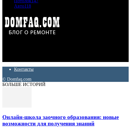
Потолок
147
Авто
118
Дон Корлеоне
Ремонт и отделка квартир и домов. Блог создан для людей
которые хотят сделать практичный, красивый и недорогой
ремонт. Полезные советы, лайфхаки и секреты ремонта
Контакты
© Domfaq.com
БОЛЬШЕ ИСТОРИЙ
Онлайн-школа заочного образования: новые
возможности для получения знаний