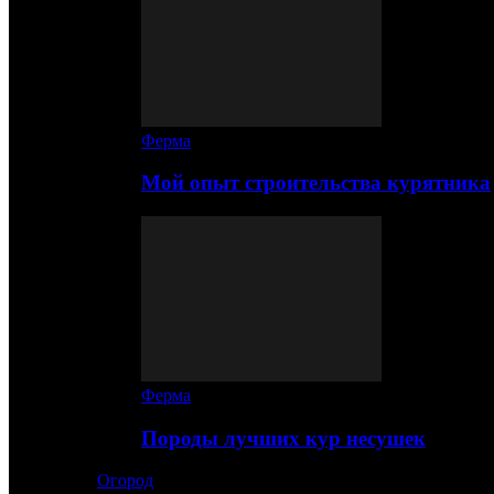
Ферма
Мой опыт строительства курятника
Ферма
Породы лучших кур несушек
Огород