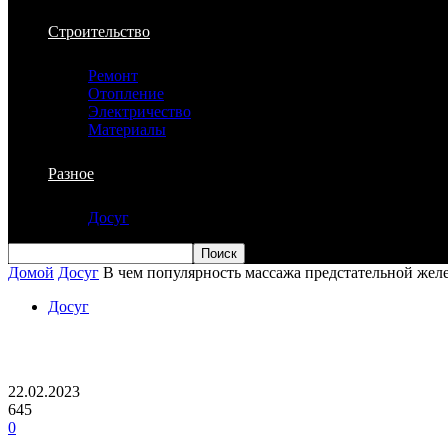
Строительство
Ремонт
Отопление
Электричество
Материалы
Разное
Досуг
Домой
Досуг
В чем популярность массажа предстательной жел
Досуг
В чем популярность массажа предстате
22.02.2023
645
0