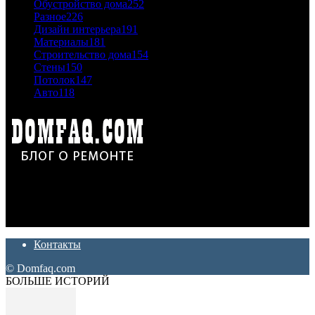
Обустройство дома
252
Разное
226
Дизайн интерьера
191
Материалы
181
Строительство дома
154
Стены
150
Потолок
147
Авто
118
Дон Корлеоне
Ремонт и отделка квартир и домов. Блог создан для людей
которые хотят сделать практичный, красивый и недорогой
ремонт. Полезные советы, лайфхаки и секреты ремонта
Контакты
© Domfaq.com
БОЛЬШЕ ИСТОРИЙ