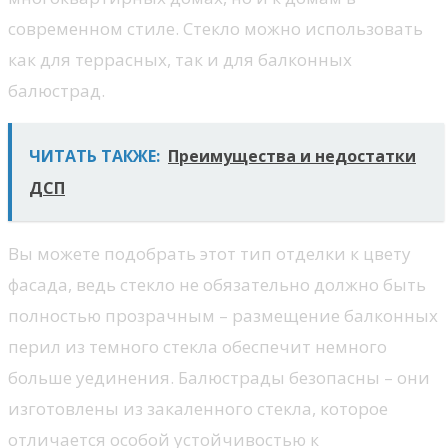
современном стиле. Стекло можно использовать
как для террасных, так и для балконных
балюстрад.
ЧИТАТЬ ТАКЖЕ:
Преимущества и недостатки
ДСП
Вы можете подобрать этот тип отделки к цвету
фасада, ведь стекло не обязательно должно быть
полностью прозрачным – размещение балконных
перил из темного стекла обеспечит немного
больше уединения. Балюстрады безопасны – они
изготовлены из закаленного стекла, которое
отличается особой устойчивостью к