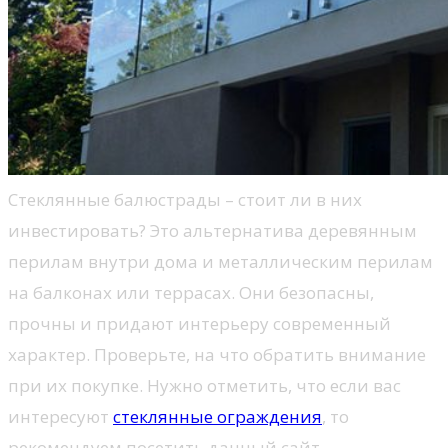
Стеклянные балюстрады – стоит ли в них
инвестировать? Это альтернатива деревянным
перилам внутри дома и металлическим перилам
на балконах или террасах. Они безопасны,
прочны и придают интерьеру современный
характер. Проверьте, на что обратить внимание
при их покупке. Нужно отметить, что если вас
интересуют
стеклянные ограждения
, то
рекомендуем посетить данный сайт.