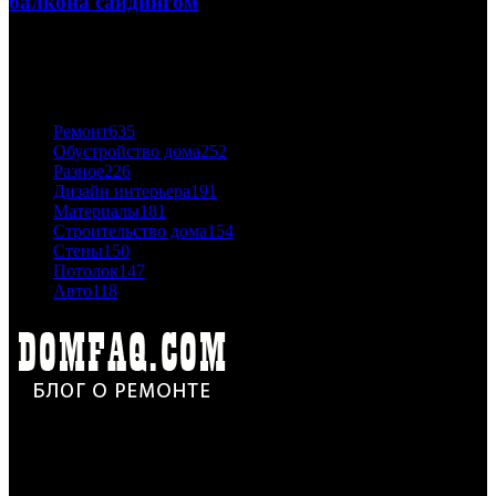
балкона сайдингом
06.11.2020
ПОПУЛЯРНЫЕ КАТЕГОРИИ
Ремонт
635
Обустройство дома
252
Разное
226
Дизайн интерьера
191
Материалы
181
Строительство дома
154
Стены
150
Потолок
147
Авто
118
Дон Корлеоне
Ремонт и отделка квартир и домов. Блог создан для людей
которые хотят сделать практичный, красивый и недорогой
ремонт. Полезные советы, лайфхаки и секреты ремонта