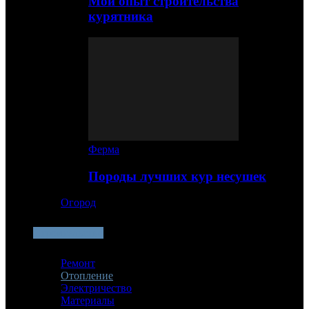
Мой опыт строительства
курятника
Ферма
Породы лучших кур несушек
Огород
Строительство
Ремонт
Отопление
Электричество
Материалы