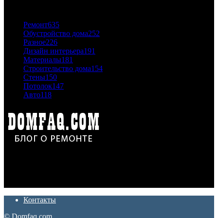
ПОПУЛЯРНЫЕ КАТЕГОРИИ
Ремонт
635
Обустройство дома
252
Разное
226
Дизайн интерьера
191
Материалы
181
Строительство дома
154
Стены
150
Потолок
147
Авто
118
Дон Корлеоне
Ремонт и отделка квартир и домов. Блог создан для людей
которые хотят сделать практичный, красивый и недорогой
ремонт. Полезные советы, лайфхаки и секреты ремонта
Контакты
© Domfaq.com