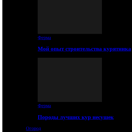
Ферма
Мой опыт строительства курятника
Ферма
Породы лучших кур несушек
Огород