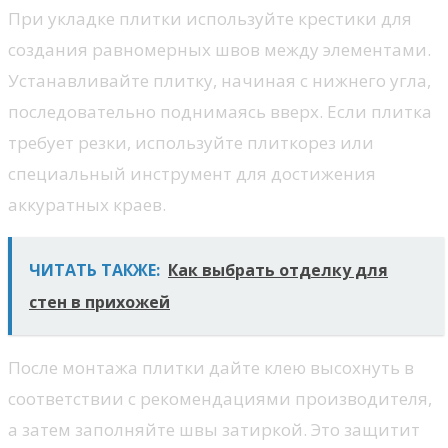
При укладке плитки используйте крестики для
создания равномерных швов между элементами.
Устанавливайте плитку, начиная с нижнего угла,
последовательно поднимаясь вверх. Если плитка
требует резки, используйте плиткорез или
специальный инструмент для достижения
аккуратных краев.
ЧИТАТЬ ТАКЖЕ:
Как выбрать отделку для
стен в прихожей
После монтажа плитки дайте клею высохнуть в
соответствии с рекомендациями производителя,
а затем заполняйте швы затиркой. Это защитит