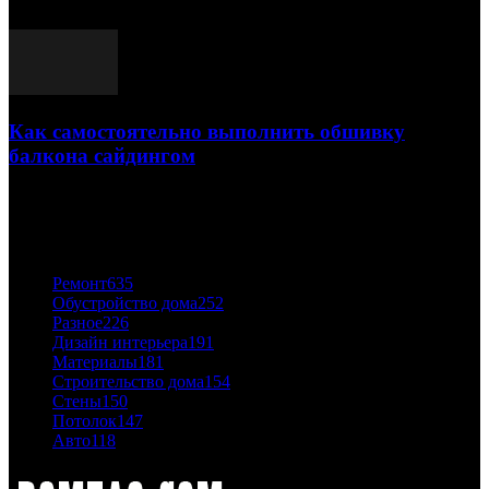
03.05.2021
Как самостоятельно выполнить обшивку
балкона сайдингом
06.11.2020
ПОПУЛЯРНЫЕ КАТЕГОРИИ
Ремонт
635
Обустройство дома
252
Разное
226
Дизайн интерьера
191
Материалы
181
Строительство дома
154
Стены
150
Потолок
147
Авто
118