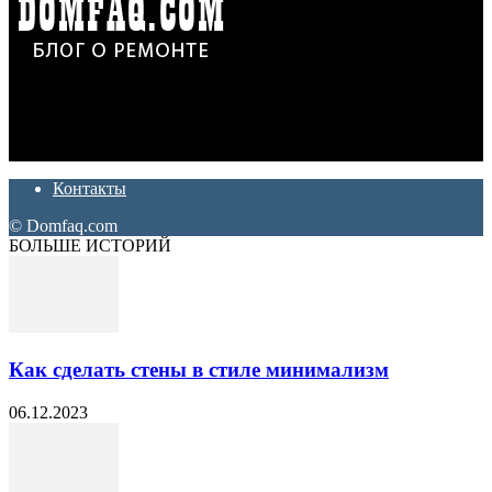
Дон Корлеоне
Ремонт и отделка квартир и домов. Блог создан для людей
которые хотят сделать практичный, красивый и недорогой
ремонт. Полезные советы, лайфхаки и секреты ремонта
Контакты
© Domfaq.com
БОЛЬШЕ ИСТОРИЙ
Как сделать стены в стиле минимализм
06.12.2023