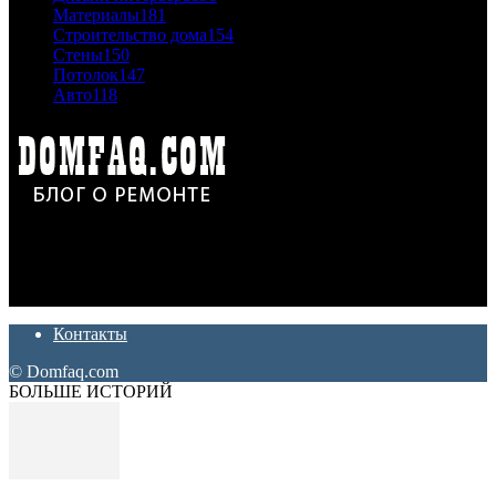
Материалы
181
Строительство дома
154
Стены
150
Потолок
147
Авто
118
Дон Корлеоне
Ремонт и отделка квартир и домов. Блог создан для людей
которые хотят сделать практичный, красивый и недорогой
ремонт. Полезные советы, лайфхаки и секреты ремонта
Контакты
© Domfaq.com
БОЛЬШЕ ИСТОРИЙ