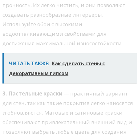
прочность. Их легко чистить, и они позволяют
создавать разнообразные интерьеры.
Используйте обои с высокими
водоотталкивающими свойствами для
достижения максимальной износостойкости.
ЧИТАТЬ ТАКЖЕ:
Как сделать стены с
декоративным гипсом
3. Пастельные краски
— практичный вариант
для стен, так как такие покрытия легко наносятся
и обновляются. Матовые и сатиновые краски
обеспечивают привлекательный внешний вид и
позволяют выбрать любые цвета для создания