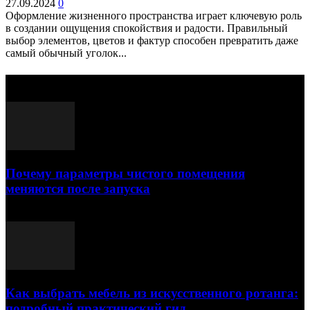
27.09.2024
0
Оформление жизненного пространства играет ключевую роль
в создании ощущения спокойствия и радости. Правильный
выбор элементов, цветов и фактур способен превратить даже
самый обычный уголок...
Выбор редактора
Почему параметры чистого помещения
меняются после запуска
23.07.2026
Как выбрать мебель из искусственного ротанга:
подробный практический гид