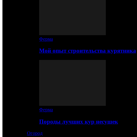
Ферма
Мой опыт строительства курятника
Ферма
Породы лучших кур несушек
Огород