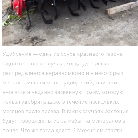
Удобрение — одна из основ красивого газона.
Однако бывают случаи, когда удобрение
распределяется неравномерно и в некоторых
местах слишком много удобрений, или они
вносятся в недавно засеянную траву, которую
нельзя удобрять даже в течение нескольких
месяцев после посева. В таких случаях растения
будут повреждены из-за избытка минералов в
почве. Что же тогда делать? Можно ли спасти