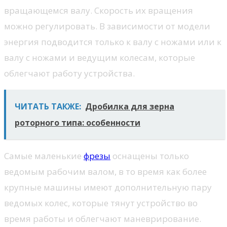
вращающемся валу. Скорость их вращения
можно регулировать. В зависимости от модели
энергия подводится только к валу с ножами или к
валу с ножами и ведущим колесам, которые
облегчают работу устройства.
ЧИТАТЬ ТАКЖЕ:
Дробилка для зерна
роторного типа: особенности
Самые маленькие
фрезы
оснащены только
ведомым рабочим валом, в то время как более
крупные машины имеют дополнительную пару
ведомых колес, которые тянут устройство во
время работы и облегчают маневрирование.