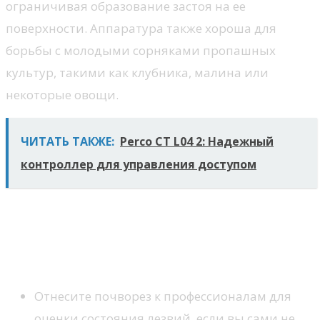
ограничивая образование застоя на ее
поверхности. Аппаратура также хороша для
борьбы с молодыми сорняками пропашных
культур, такими как клубника, малина или
некоторые овощи.
ЧИТАТЬ ТАКЖЕ:
Perco CT L04 2: Надежный
контроллер для управления доступом
Контрольный список для
справки перед
использованием аппаратуры
Отнесите почворез к профессионалам для
оценки состояния лезвий, если вы сами не