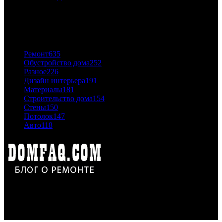
06.11.2020
ПОПУЛЯРНЫЕ КАТЕГОРИИ
Ремонт
635
Обустройство дома
252
Разное
226
Дизайн интерьера
191
Материалы
181
Строительство дома
154
Стены
150
Потолок
147
Авто
118
Дон Корлеоне
Ремонт и отделка квартир и домов. Блог создан для людей
которые хотят сделать практичный, красивый и недорогой
ремонт. Полезные советы, лайфхаки и секреты ремонта