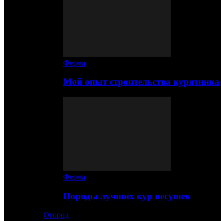
Ферма
Мой опыт строительства курятника
Ферма
Породы лучших кур несушек
Огород