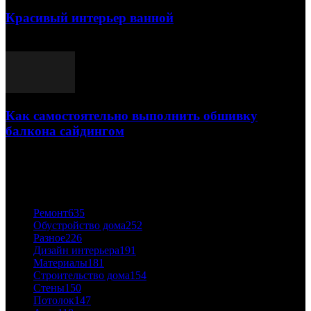
Красивый интерьер ванной
03.05.2021
Как самостоятельно выполнить обшивку
балкона сайдингом
06.11.2020
ПОПУЛЯРНЫЕ КАТЕГОРИИ
Ремонт
635
Обустройство дома
252
Разное
226
Дизайн интерьера
191
Материалы
181
Строительство дома
154
Стены
150
Потолок
147