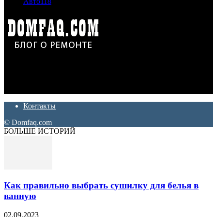
Авто
118
Дон Корлеоне
Ремонт и отделка квартир и домов. Блог создан для людей
которые хотят сделать практичный, красивый и недорогой
ремонт. Полезные советы, лайфхаки и секреты ремонта
Контакты
© Domfaq.com
БОЛЬШЕ ИСТОРИЙ
Как правильно выбрать сушилку для белья в
ванную
02.09.2023