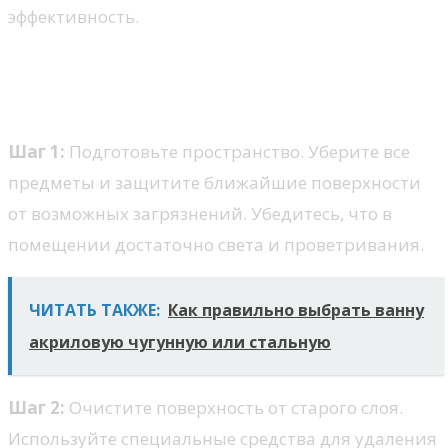
эффективность.
Пошаговая инструкция по
замене покрытия
Шаг 1:
Подготовьте пространство. Уберите все
предметы и защитите ближайшие поверхности
от возможных загрязнений. Убедитесь, что в
помещении достаточно света и проветривания.
ЧИТАТЬ ТАКЖЕ:
Как правильно выбрать ванну
акриловую чугунную или стальную
Шаг 2:
Очистите поверхность от старого слоя.
Используйте специальные средства для удаления