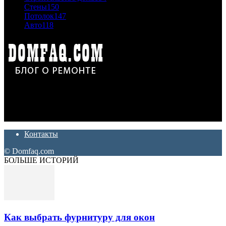
Стены
150
Потолок
147
Авто
118
Дон Корлеоне
Ремонт и отделка квартир и домов. Блог создан для людей
которые хотят сделать практичный, красивый и недорогой
ремонт. Полезные советы, лайфхаки и секреты ремонта
Контакты
© Domfaq.com
БОЛЬШЕ ИСТОРИЙ
Как выбрать фурнитуру для окон