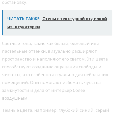
обстановку.
ЧИТАТЬ ТАКЖЕ:
Стены с текстурной отделкой
из штукатурки
Светлые тона, такие как белый, бежевый или
пастельные оттенки, визуально расширяют
пространство и наполняют его светом. Эти цвета
способствуют созданию ощущения свободы и
чистоты, что особенно актуально для небольших
помещений. Они помогают избежать чувства
замкнутости и делают интерьер более
воздушным.
Темные цвета, например, глубокий синий, серый