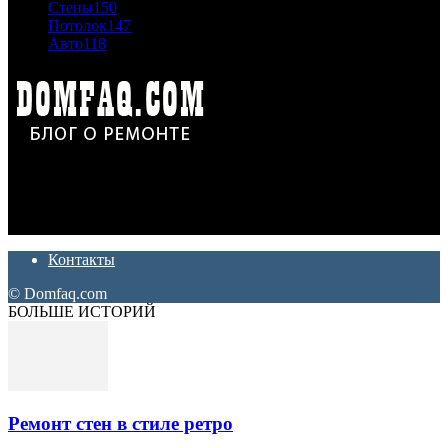
Стены
150
Потолок
147
Авто
118
Дон Корлеоне
Ремонт и отделка квартир и домов. Блог создан для людей
которые хотят сделать практичный, красивый и недорогой
ремонт. Полезные советы, лайфхаки и секреты ремонта
Контакты
© Domfaq.com
БОЛЬШЕ ИСТОРИЙ
Ремонт стен в стиле ретро