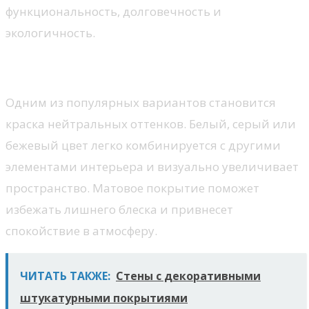
функциональность, долговечность и
экологичность.
Материалы для отделки
Одним из популярных вариантов становится
краска нейтральных оттенков. Белый, серый или
бежевый цвет легко комбинируется с другими
элементами интерьера и визуально увеличивает
пространство. Матовое покрытие поможет
избежать лишнего блеска и привнесет
спокойствие в атмосферу.
ЧИТАТЬ ТАКЖЕ:
Стены с декоративными
штукатурными покрытиями