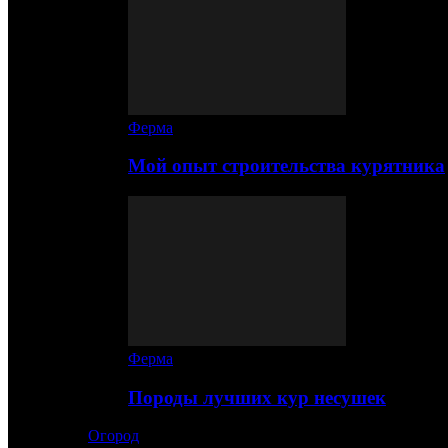
Ферма
Мой опыт строительства курятника
Ферма
Породы лучших кур несушек
Огород