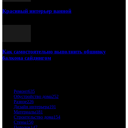
Красивый интерьер ванной
03.05.2021
Как самостоятельно выполнить обшивку
балкона сайдингом
06.11.2020
ПОПУЛЯРНЫЕ КАТЕГОРИИ
Ремонт
635
Обустройство дома
252
Разное
226
Дизайн интерьера
191
Материалы
181
Строительство дома
154
Стены
150
Потолок
147