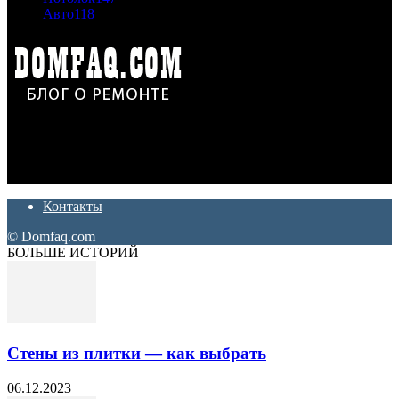
Авто
118
Дон Корлеоне
Ремонт и отделка квартир и домов. Блог создан для людей
которые хотят сделать практичный, красивый и недорогой
ремонт. Полезные советы, лайфхаки и секреты ремонта
Контакты
© Domfaq.com
БОЛЬШЕ ИСТОРИЙ
Стены из плитки — как выбрать
06.12.2023