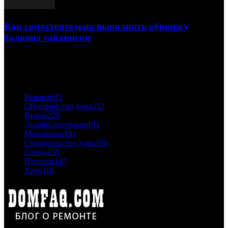
Как самостоятельно выполнить обшивку
балкона сайдингом
06.11.2020
ПОПУЛЯРНЫЕ КАТЕГОРИИ
Ремонт
635
Обустройство дома
252
Разное
226
Дизайн интерьера
191
Материалы
181
Строительство дома
154
Стены
150
Потолок
147
Авто
118