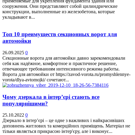
применяемые для укрепления фундамента здания или
сооружения. Они представляют собой цилиндрические
конструкции, выполненные из железобетона, которые
укладывают в...
Топ 10 преимуществ секционных ворот для
автомойки
26.09.2025
0
Секционные ворота для автомойки давно зарекомендовали
себя как надёжное, комфортное и практичное решение,
отвечающее требованиям интенсивного режима работы.
Ворота для автомойки от https://zavod-vorota.ru/promyshlennye-
vorota/dlya-avtomojki/ сочетают...
Чому дзеркала в інтер’єрі стають все
популярнішими?
25.10.2022
0
Дзеркало в інтер’єрі – це одне з важливих і найкрасивіших
доповнень житлових та комерційних приміщень. Матеріал не
тільки являється прикрасою інтер'єру, але і виконує...