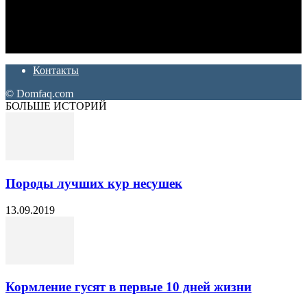
Дон Корлеоне
Ремонт и отделка квартир и домов. Блог создан для людей
которые хотят сделать практичный, красивый и недорогой
ремонт. Полезные советы, лайфхаки и секреты ремонта
Контакты
© Domfaq.com
БОЛЬШЕ ИСТОРИЙ
Породы лучших кур несушек
13.09.2019
Кормление гусят в первые 10 дней жизни