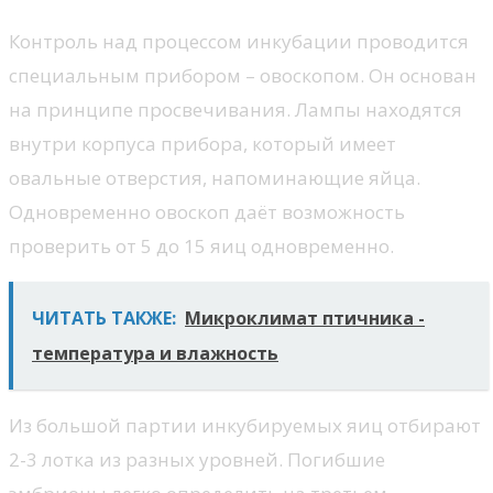
Контроль над процессом инкубации проводится
специальным прибором – овоскопом. Он основан
на принципе просвечивания. Лампы находятся
внутри корпуса прибора, который имеет
овальные отверстия, напоминающие яйца.
Одновременно овоскоп даёт возможность
проверить от 5 до 15 яиц одновременно.
ЧИТАТЬ ТАКЖЕ:
Микроклимат птичника -
температура и влажность
Из большой партии инкубируемых яиц отбирают
2-3 лотка из разных уровней. Погибшие