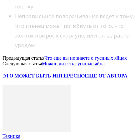
плёнку.
Неправильное поворачивание ведёт к тому,
что птенец может погибнуть от того, что
желток прирос к скорлупе, или он вырастет
уродом.
Предыдущая статья
Что еще вы не знаете о гусиных яйцах
Следующая статья
Можно ли есть гусиные яйца
ЭТО МОЖЕТ БЫТЬ ИНТЕРЕСНО
ЕЩЕ ОТ АВТОРА
Техника