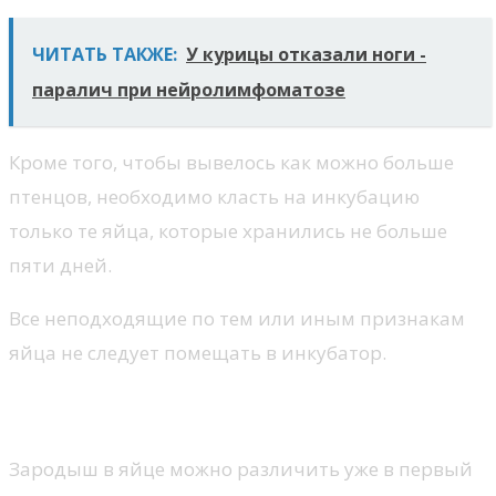
ЧИТАТЬ ТАКЖЕ:
У курицы отказали ноги -
паралич при нейролимфоматозе
Кроме того, чтобы вывелось как можно больше
птенцов, необходимо класть на инкубацию
только те яйца, которые хранились не больше
пяти дней.
Все неподходящие по тем или иным признакам
яйца не следует помещать в инкубатор.
Проверка яиц в инкубаторе
Зародыш в яйце можно различить уже в первый