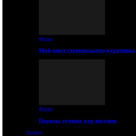
Ферма
Мой опыт строительства курятника
Ферма
Породы лучших кур несушек
Огород