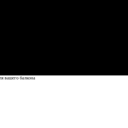
ля вашего балкона
алкона