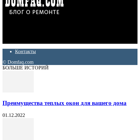
Дон Корлеоне
Ремонт и отделка квартир и домов. Блог создан для людей
которые хотят сделать практичный, красивый и недорогой
ремонт. Полезные советы, лайфхаки и секреты ремонта
Контакты
© Domfaq.com
БОЛЬШЕ ИСТОРИЙ
Преимущества теплых окон для вашего дома
01.12.2022