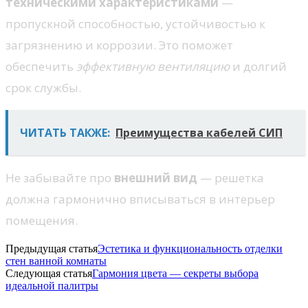
техническими характеристиками
—
пропускной способностью, устойчивостью к
загрязнению и коррозии. Это поможет
обеспечить
эффективную вентиляцию
и долгий
срок службы.
ЧИТАТЬ ТАКЖЕ:
Преимущества кабелей СИП
Не забывайте про
внешний вид
— решетка
должна гармонично вписываться в интерьер
помещения.
Предыдущая статья
Эстетика и функциональность отделки
стен ванной комнаты
Следующая статья
Гармония цвета — секреты выбора
идеальной палитры