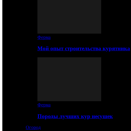
Ферма
Мой опыт строительства курятника
Ферма
Породы лучших кур несушек
Огород