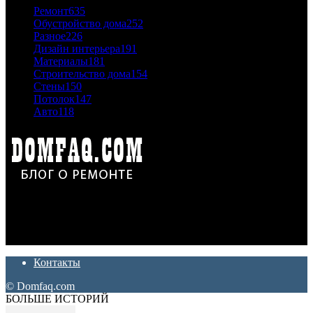
Ремонт
635
Обустройство дома
252
Разное
226
Дизайн интерьера
191
Материалы
181
Строительство дома
154
Стены
150
Потолок
147
Авто
118
Дон Корлеоне
Ремонт и отделка квартир и домов. Блог создан для людей
которые хотят сделать практичный, красивый и недорогой
ремонт. Полезные советы, лайфхаки и секреты ремонта
Контакты
© Domfaq.com
БОЛЬШЕ ИСТОРИЙ