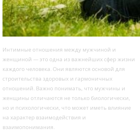
Интимные отношения между мужчиной и
женщиной — это одна из важнейших сфер жизни
каждого человека. Они являются основой для
строительства здоровых и гармоничных
отношений. Важно понимать, что мужчины и
женщины отличаются не только биологически,
но и психологически, что может иметь влияние
на характер взаимодействия и
взаимопонимания.