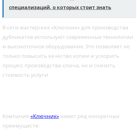
специализаций, о которых стоит знать
В сети мастерских «Ключник» для производства
дубликатов используют современные технологии
и высокоточное оборудование. Это позволяет не
только повысить качество копии и ускорить
процесс производства ключа, но и снизить
стоимость услуги.
Достоинства компании
«Ключник»
Компания
«Ключник»
имеет ряд конкретных
преимуществ: