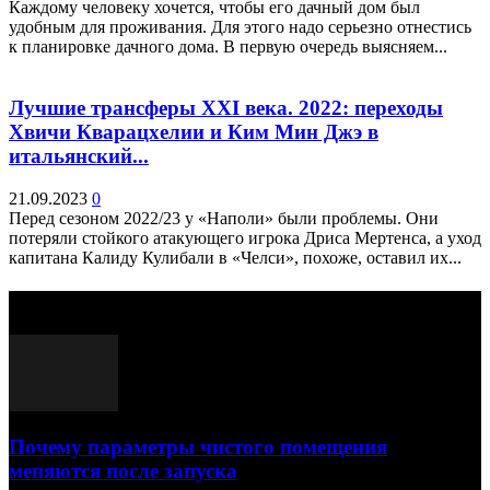
Каждому человеку хочется, чтобы его дачный дом был
удобным для проживания. Для этого надо серьезно отнестись
к планировке дачного дома. В первую очередь выясняем...
Лучшие трансферы XXI века. 2022: переходы
Хвичи Кварацхелии и Ким Мин Джэ в
итальянский...
21.09.2023
0
Перед сезоном 2022/23 у «Наполи» были проблемы. Они
потеряли стойкого атакующего игрока Дриса Мертенса, а уход
капитана Калиду Кулибали в «Челси», похоже, оставил их...
Выбор редактора
Почему параметры чистого помещения
меняются после запуска