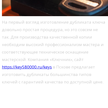
На первый взгляд изготовление дубликата ключа
довольно простая процедура, но это совсем не
так. Для производства качественной копии
необходим высокий профессионализм мастера и
соответствующее техническое оснащение
мастерской. Компания «Ключник», сайт
https://key580000.ru/keys
в Пскове предлагает
изготовить дубликаты большинства типов
ключей с гарантией качества по доступной цене.
Методы изготовления
дубликатов ключей