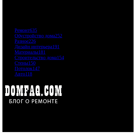
06.11.2020
ПОПУЛЯРНЫЕ КАТЕГОРИИ
Ремонт
635
Обустройство дома
252
Разное
226
Дизайн интерьера
191
Материалы
181
Строительство дома
154
Стены
150
Потолок
147
Авто
118
Дон Корлеоне
Ремонт и отделка квартир и домов. Блог создан для людей
которые хотят сделать практичный, красивый и недорогой
ремонт. Полезные советы, лайфхаки и секреты ремонта