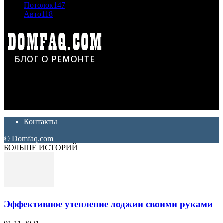
Потолок
147
Авто
118
Дон Корлеоне
Ремонт и отделка квартир и домов. Блог создан для людей
которые хотят сделать практичный, красивый и недорогой
ремонт. Полезные советы, лайфхаки и секреты ремонта
Контакты
© Domfaq.com
БОЛЬШЕ ИСТОРИЙ
Эффективное утепление лоджии своими руками