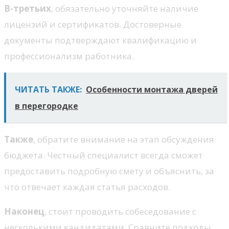
В-третьих
, обязательно уточняйте наличие
лицензий и сертификатов. Достоверные
документы подтверждают квалификацию и
профессионализм работника.
ЧИТАТЬ ТАКЖЕ:
Особенности монтажа дверей
в перегородке
Также
, обратите внимание на этап обсуждения
бюджета. Честный специалист всегда сможет
предоставить подробную смету и объяснить, за
что отвечает каждая статья расходов.
Наконец
, стоит проводить собеседование с
несколькими кандидатами. Сравните подходы,