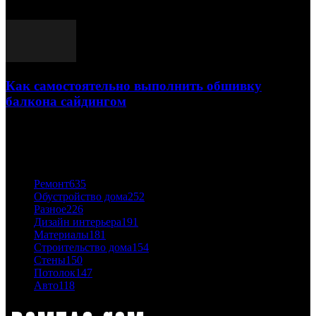
03.05.2021
Как самостоятельно выполнить обшивку
балкона сайдингом
06.11.2020
ПОПУЛЯРНЫЕ КАТЕГОРИИ
Ремонт
635
Обустройство дома
252
Разное
226
Дизайн интерьера
191
Материалы
181
Строительство дома
154
Стены
150
Потолок
147
Авто
118