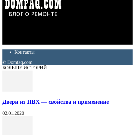
Дон Корлеоне
Ремонт и отделка квартир и домов. Блог создан для людей
которые хотят сделать практичный, красивый и недорогой
ремонт. Полезные советы, лайфхаки и секреты ремонта
Контакты
© Domfaq.com
БОЛЬШЕ ИСТОРИЙ
Двери из ПВХ — свойства и применение
02.01.2020