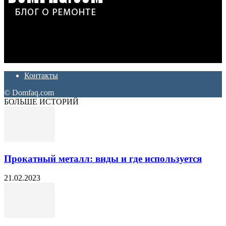
Дон Корлеоне
Ремонт и отделка квартир и домов. Блог создан для людей
которые хотят сделать практичный, красивый и недорогой
ремонт. Полезные советы, лайфхаки и секреты ремонта
Контакты
© Domfaq.com
БОЛЬШЕ ИСТОРИЙ
Прокатный металл: виды и где используется
21.02.2023