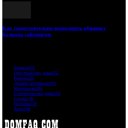
Как самостоятельно выполнить обшивку
балкона сайдингом
06.11.2020
ПОПУЛЯРНЫЕ КАТЕГОРИИ
Ремонт
635
Обустройство дома
252
Разное
226
Дизайн интерьера
191
Материалы
181
Строительство дома
154
Стены
150
Потолок
147
Авто
118