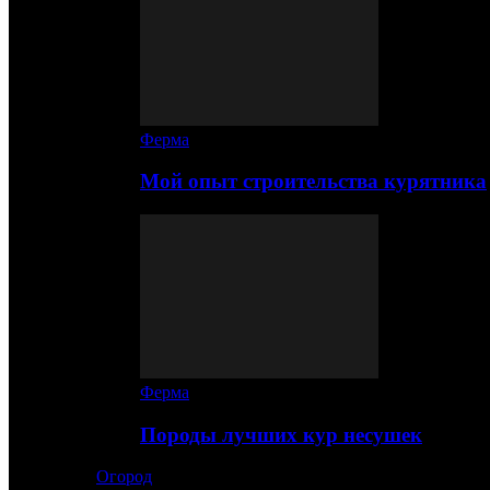
Ферма
Мой опыт строительства курятника
Ферма
Породы лучших кур несушек
Огород