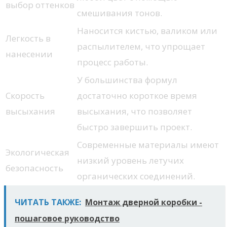
выбор оттенков
смешивания тонов.
Наносится кистью, валиком или
Легкость в
распылителем, что упрощает
нанесении
процесс работы.
У большинства формул
Скорость
достаточно короткое время
высыхания
высыхания, что позволяет
быстро завершить проект.
Современные материалы имеют
Экологическая
низкий уровень летучих
безопасность
органических соединений.
ЧИТАТЬ ТАКЖЕ:
Монтаж дверной коробки -
пошаговое руководство