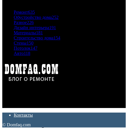
ПОПУЛЯРНЫЕ КАТЕГОРИИ
Ремонт
635
Обустройство дома
252
Разное
226
Дизайн интерьера
191
Материалы
181
Строительство дома
154
Стены
150
Потолок
147
Авто
118
Дон Корлеоне
Ремонт и отделка квартир и домов. Блог создан для людей
которые хотят сделать практичный, красивый и недорогой
ремонт. Полезные советы, лайфхаки и секреты ремонта
Контакты
© Domfaq.com