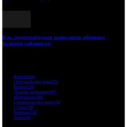
03.05.2021
Как самостоятельно выполнить обшивку
балкона сайдингом
06.11.2020
ПОПУЛЯРНЫЕ КАТЕГОРИИ
Ремонт
635
Обустройство дома
252
Разное
226
Дизайн интерьера
191
Материалы
181
Строительство дома
154
Стены
150
Потолок
147
Авто
118