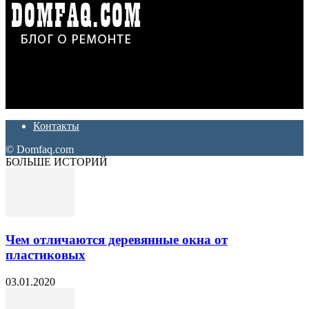
Дон Корлеоне
Ремонт и отделка квартир и домов. Блог создан для людей
которые хотят сделать практичный, красивый и недорогой
ремонт. Полезные советы, лайфхаки и секреты ремонта
Контакты
© Domfaq.com
БОЛЬШЕ ИСТОРИЙ
Чем отличаются деревянные окна от
пластиковых
03.01.2020