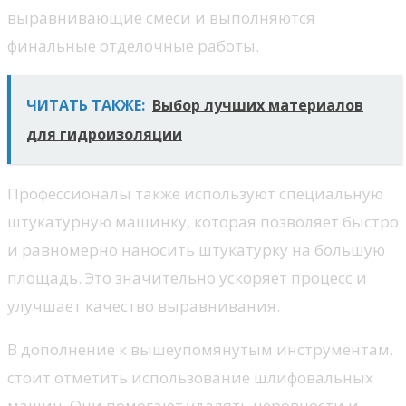
выравнивающие смеси и выполняются
финальные отделочные работы.
ЧИТАТЬ ТАКЖЕ:
Выбор лучших материалов
для гидроизоляции
Профессионалы также используют специальную
штукатурную машинку, которая позволяет быстро
и равномерно наносить штукатурку на большую
площадь. Это значительно ускоряет процесс и
улучшает качество выравнивания.
В дополнение к вышеупомянутым инструментам,
стоит отметить использование шлифовальных
машин. Они помогают удалять неровности и