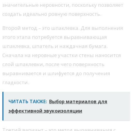
значительные неровности, поскольку позволяет
создать идеально ровную поверхность.
Второй метод – это шпаклевка. Для выполнения
этого этапа потребуется выравнивающая
шпаклевка, шпатель и наждачная бумага.
Сначала на неровные участки стены наносится
слой шпаклевки, после чего поверхность
выравнивается и шлифуется до получения
гладкости.
ЧИТАТЬ ТАКЖЕ:
Выбор материалов для
эффективной звукоизоляции
Третий вариант – это метод выравнивания с