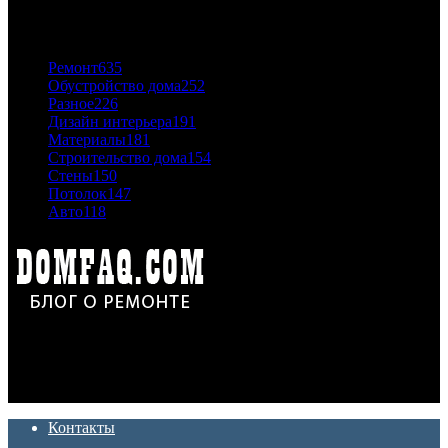
ПОПУЛЯРНЫЕ КАТЕГОРИИ
Ремонт
635
Обустройство дома
252
Разное
226
Дизайн интерьера
191
Материалы
181
Строительство дома
154
Стены
150
Потолок
147
Авто
118
Дон Корлеоне
Ремонт и отделка квартир и домов. Блог создан для людей
которые хотят сделать практичный, красивый и недорогой
ремонт. Полезные советы, лайфхаки и секреты ремонта
Контакты