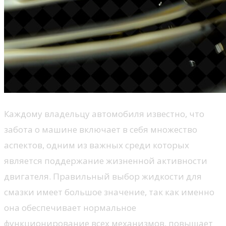
Каждому владельцу автомобиля известно, что
забота о машине включает в себя множество
аспектов, одним из важных среди которых
является поддержание жизненной активности
двигателя. Правильный выбор жидкости для
смазки имеет большое значение, так как именно
она обеспечивает нормальное
функционирование всех механизмов, повышает