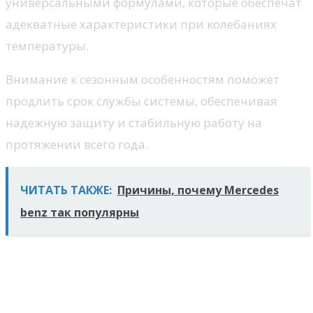
универсальными формулами, которые обеспечат
адекватные характеристики при колебаниях
температуры.
Внимание к сезонным особенностям поможет
продлить срок службы системы, обеспечивая
надежную защиту и стабильную работу на
протяжении всего года.
ЧИТАТЬ ТАКЖЕ:
Причины, почему Mercedes
benz так популярны
Рекомендации по замене
масла