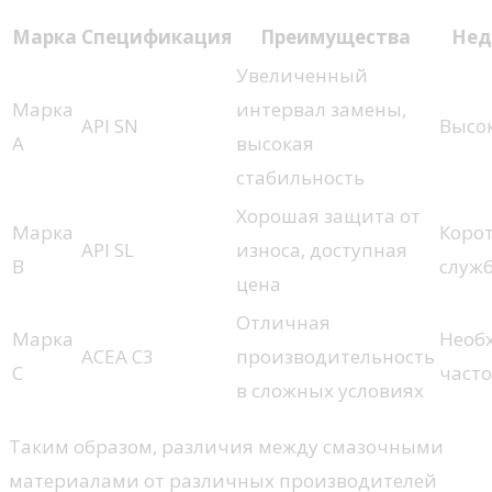
Марка
Спецификация
Преимущества
Нед
Увеличенный
Марка
интервал замены,
API SN
Высо
A
высокая
стабильность
Хорошая защита от
Марка
Коро
API SL
износа, доступная
B
служ
цена
Отличная
Марка
Необ
ACEA C3
производительность
C
част
в сложных условиях
Таким образом, различия между смазочными
материалами от различных производителей