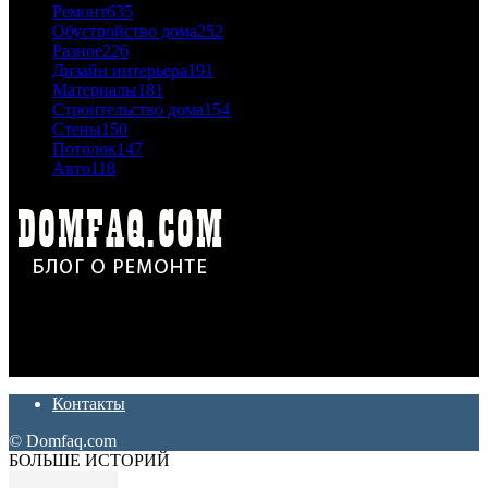
Ремонт
635
Обустройство дома
252
Разное
226
Дизайн интерьера
191
Материалы
181
Строительство дома
154
Стены
150
Потолок
147
Авто
118
Дон Корлеоне
Ремонт и отделка квартир и домов. Блог создан для людей
которые хотят сделать практичный, красивый и недорогой
ремонт. Полезные советы, лайфхаки и секреты ремонта
Контакты
© Domfaq.com
БОЛЬШЕ ИСТОРИЙ