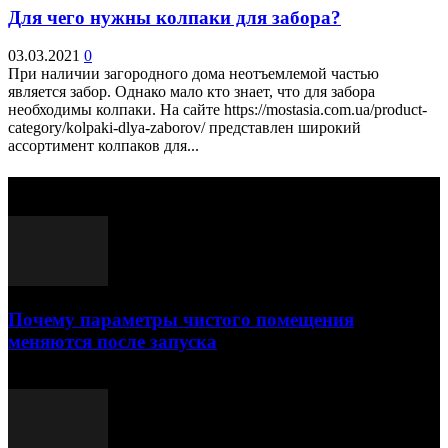
Для чего нужны колпаки для забора?
03.03.2021
0
При наличии загородного дома неотъемлемой частью
является забор. Однако мало кто знает, что для забора
необходимы колпаки. На сайте https://mostasia.com.ua/product-
category/kolpaki-dlya-zaborov/ представлен широкий
ассортимент колпаков для...
Выбор редактора
Почему параметры чистого помещения
меняются после запуска
23.07.2026