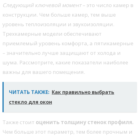
Следующий ключевой момент
– это число камер в
конструкции. Чем больше камер, тем выше
уровень теплоизоляции и звукоизоляции.
Трехкамерные модели обеспечивают
приемлемый уровень комфорта, а пятикамерные
– значительно лучше защищают от холода и
шума. Рассмотрите, какие показатели наиболее
важны для вашего помещения.
ЧИТАТЬ ТАКЖЕ:
Как правильно выбрать
стекло для окон
Также стоит
оценить толщину стенок профиля.
Чем больше этот параметр, тем более прочным и