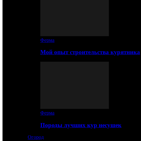
Ферма
Мой опыт строительства курятника
Ферма
Породы лучших кур несушек
Огород