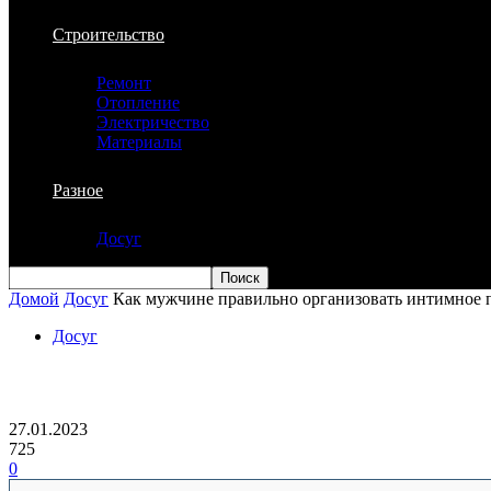
Строительство
Ремонт
Отопление
Электричество
Материалы
Разное
Досуг
Домой
Досуг
Как мужчине правильно организовать интимное
Досуг
Как мужчине правильно организовать 
27.01.2023
725
0