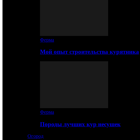
Ферма
Мой опыт строительства курятника
Ферма
Породы лучших кур несушек
Огород