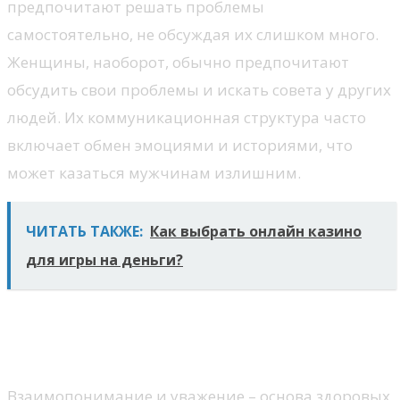
предпочитают решать проблемы
самостоятельно, не обсуждая их слишком много.
Женщины, наоборот, обычно предпочитают
обсудить свои проблемы и искать совета у других
людей. Их коммуникационная структура часто
включает обмен эмоциями и историями, что
может казаться мужчинам излишним.
ЧИТАТЬ ТАКЖЕ:
Как выбрать онлайн казино
для игры на деньги?
Важность понимания и
уважения
Взаимопонимание и уважение – основа здоровых