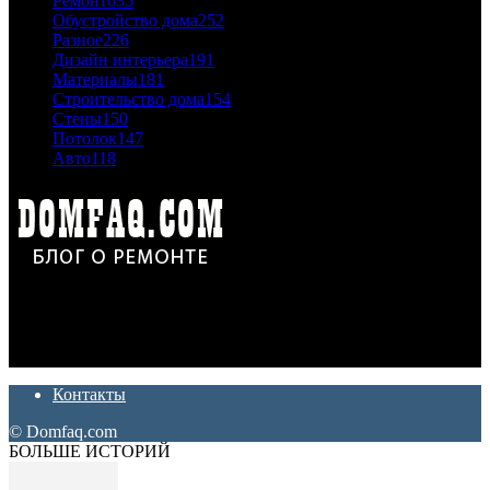
Ремонт
635
Обустройство дома
252
Разное
226
Дизайн интерьера
191
Материалы
181
Строительство дома
154
Стены
150
Потолок
147
Авто
118
Дон Корлеоне
Ремонт и отделка квартир и домов. Блог создан для людей
которые хотят сделать практичный, красивый и недорогой
ремонт. Полезные советы, лайфхаки и секреты ремонта
Контакты
© Domfaq.com
БОЛЬШЕ ИСТОРИЙ