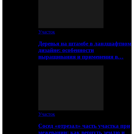
Участок
Деревья на штамбе в ландшафтном
дизайне: особенности
выращивания и применения в…
Участок
Сосед «отрезал» часть участка при
межевании: как вернуть землю и