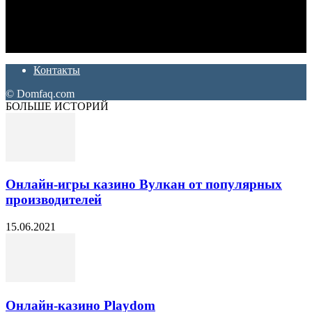
Дон Корлеоне
Ремонт и отделка квартир и домов. Блог создан для людей
которые хотят сделать практичный, красивый и недорогой
ремонт. Полезные советы, лайфхаки и секреты ремонта
Контакты
© Domfaq.com
БОЛЬШЕ ИСТОРИЙ
Онлайн-игры казино Вулкан от популярных
производителей
15.06.2021
Онлайн-казино Playdom