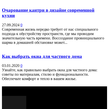
Очарование кантри в дизайне современной
кухни
27.09.2024
0
Современная жизнь нередко требует от нас специального
подхода к обустройству пространств, где мы проводим
значительную часть времени. Воссоздание провинциального
шарма в домашней обстановке может...
Как выбрать окна для частного дома
03.01.2020
0
Узнайте, как правильно выбрать окна для частного дома:
советы по материалам, стилю и функциональности.
Обеспечьте комфорт и тепло в вашем жилье.
Выбор редактора