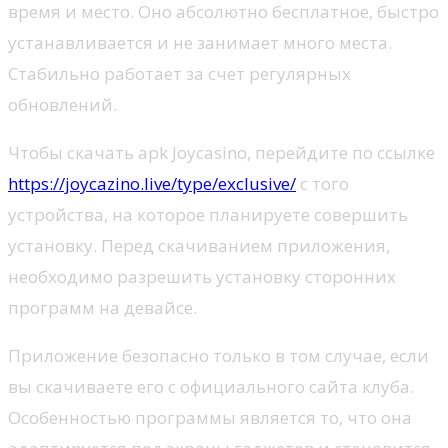
время и место. Оно абсолютно бесплатное, быстро
устанавливается и не занимает много места.
Стабильно работает за счет регулярных
обновлений.
Чтобы скачать apk Joycasino, перейдите по ссылке
https://joycazino.live/type/exclusive/
с того
устройства, на которое планируете совершить
установку. Перед скачиванием приложения,
необходимо разрешить установку сторонних
программ на девайсе.
Приложение безопасно только в том случае, если
вы скачиваете его с официального сайта клуба.
Особенностью программы является то, что она