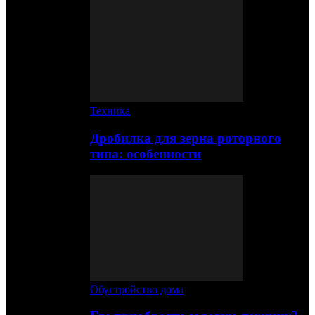
Техника
Дробилка для зерна роторного
типа: особенности
Обустройство дома