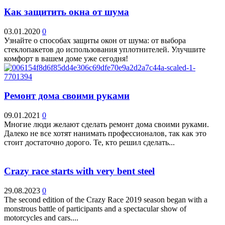
Как защитить окна от шума
03.01.2020
0
Узнайте о способах защиты окон от шума: от выбора
стеклопакетов до использования уплотнителей. Улучшите
комфорт в вашем доме уже сегодня!
Ремонт дома своими руками
09.01.2021
0
Многие люди желают сделать ремонт дома своими руками.
Далеко не все хотят нанимать профессионалов, так как это
стоит достаточно дорого. Те, кто решил сделать...
Crazy race starts with very bent steel
29.08.2023
0
The second edition of the Crazy Race 2019 season began with a
monstrous battle of participants and a spectacular show of
motorcycles and cars....