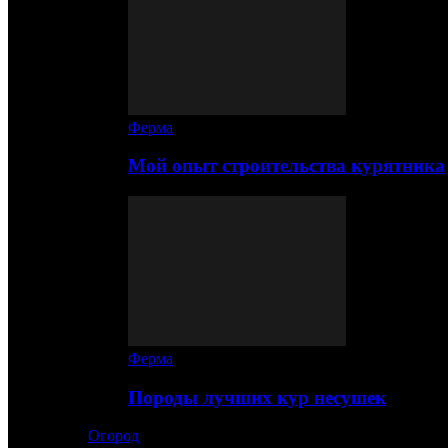
Ферма
Мой опыт строительства курятника
Ферма
Породы лучших кур несушек
Огород