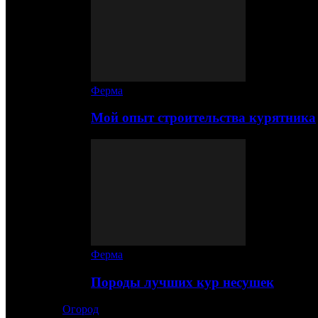
Ферма
Мой опыт строительства курятника
Ферма
Породы лучших кур несушек
Огород