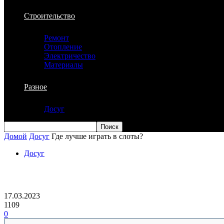
Строительство
Ремонт
Отопление
Электричество
Материалы
Разное
Досуг
Домой
Досуг
Где лучше играть в слоты?
Досуг
Где лучше играть в слоты?
17.03.2023
1109
0